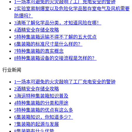
1
一场本可避免的火灾敲响了工厂充电安全的警钟
2
实验室易制爆室以及危险化学品暂存室电气及风机需要
防爆吗？
3
清晰了解化学品分类，才知道风险在哪！
4
酒精安全存储全攻略
5
特种集装箱运输不得不了解的五大优点
6
集装箱的标准尺寸是什么样的？
7
特种集装箱的真实概念
8
特种集装箱设备的交接流程是怎样的？
行业新闻
1
一场本可避免的火灾敲响了工厂充电安全的警钟
2
酒精安全存储全攻略
3
海运特种集装箱知识普及
4
特种集装箱的分类和用途
5
特种集装箱的优点有这么多
6
集装箱知识，你知道多少？
7
集装箱的起源与发展
8
集装箱有什么优势