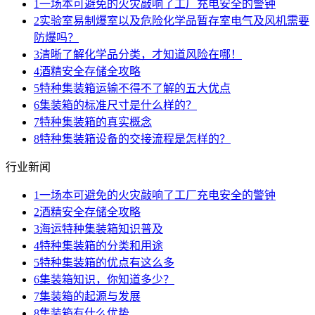
1
一场本可避免的火灾敲响了工厂充电安全的警钟
2
实验室易制爆室以及危险化学品暂存室电气及风机需要
防爆吗？
3
清晰了解化学品分类，才知道风险在哪！
4
酒精安全存储全攻略
5
特种集装箱运输不得不了解的五大优点
6
集装箱的标准尺寸是什么样的？
7
特种集装箱的真实概念
8
特种集装箱设备的交接流程是怎样的？
行业新闻
1
一场本可避免的火灾敲响了工厂充电安全的警钟
2
酒精安全存储全攻略
3
海运特种集装箱知识普及
4
特种集装箱的分类和用途
5
特种集装箱的优点有这么多
6
集装箱知识，你知道多少？
7
集装箱的起源与发展
8
集装箱有什么优势