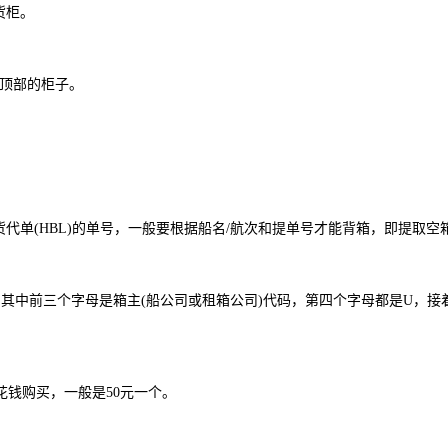
干货柜。
子顶部的柜子。
代单(HBL)的单号，一般要根据船名/航次和提单号才能背箱，即提取空
中前三个字母是箱主(船公司或租箱公司)代码，第四个字母都是U，接
钱购买，一般是50元一个。