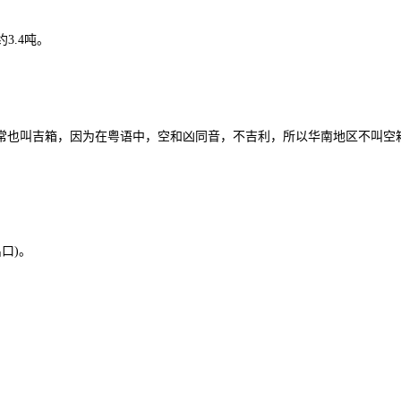
3.4吨。
也叫吉箱，因为在粤语中，空和凶同音，不吉利，所以华南地区不叫空箱
。
口)。
。
。