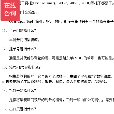
DC是指干货柜(Dry Container)，20GP、40GP、40HQ等柜子都是
10、OT代表什么箱型？
OT即Open Top的简称，指开顶柜，即没有箱顶只有一个帐篷在箱
11、半开门是指什么？
半侧开门的集装箱。
12、提单号是指什么？
通常是货代给你背箱的号，可能是船东单(MBL)的单号，也可能是货
13、箱号/柜号是指什么？
指集装箱的编号，这个编号全球唯一，由四个字母和7个数字组成，其
司机去提箱了才知道箱号，报关、制单、录入仓单时都要用到箱号。
14、铅封号是指什么？
是指将集装箱门锁死的封条的编号，铅封一般由船公司提供，需要花
15、出口货是指什么？