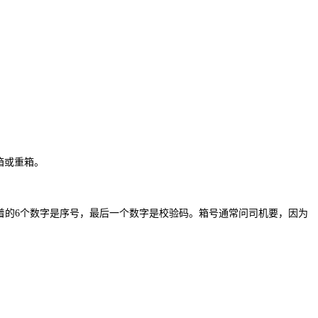
箱或重箱。
着的6个数字是序号，最后一个数字是校验码。箱号通常问司机要，因为