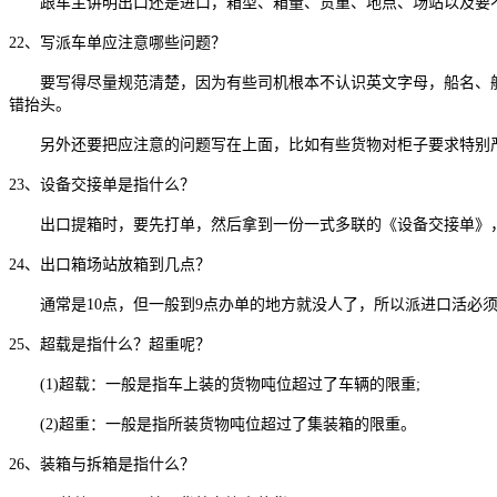
跟车主讲明出口还是进口，箱型、箱量、货重、地点、场站以及要不
22、写派车单应注意哪些问题？
要写得尽量规范清楚，因为有些司机根本不认识英文字母，船名、航
错抬头。
另外还要把应注意的问题写在上面，比如有些货物对柜子要求特别严
23、设备交接单是指什么？
出口提箱时，要先打单，然后拿到一份一式多联的《设备交接单》，
24、出口箱场站放箱到几点？
通常是10点，但一般到9点办单的地方就没人了，所以派进口活必须
25、超载是指什么？超重呢？
(1)超载：一般是指车上装的货物吨位超过了车辆的限重;
(2)超重：一般是指所装货物吨位超过了集装箱的限重。
26、装箱与拆箱是指什么？