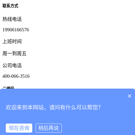
联系方式
热线电话
19906166576
上班时间
周一到周五
公司电话
400-066-3516
二维码
×
欢迎来到本网站，请问有什么可以帮您？
在
线
客
服
电话咨询
产品中心
现在咨询
稍后再说
网站首页