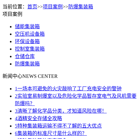
当前位置：
首页
>>
项目案例
>>
防爆集装箱
项目案例
储能集装箱
空压机设备箱
环保设备箱
控制室集装箱
仓储仓库
防爆集装箱
新闻中心
NEWS CENTER
1
一场本可避免的火灾敲响了工厂充电安全的警钟
2
实验室易制爆室以及危险化学品暂存室电气及风机需要
防爆吗？
3
清晰了解化学品分类，才知道风险在哪！
4
酒精安全存储全攻略
5
特种集装箱运输不得不了解的五大优点
6
集装箱的标准尺寸是什么样的？