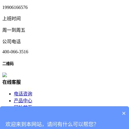
19906166576
上班时间
周一到周五
公司电话
400-066-3516
二维码
在
线
客
服
电话咨询
产品中心
网站首页
×
你的姓名：
联系电话：
欢迎来到本网站，请问有什么可以帮您？
电子邮箱：