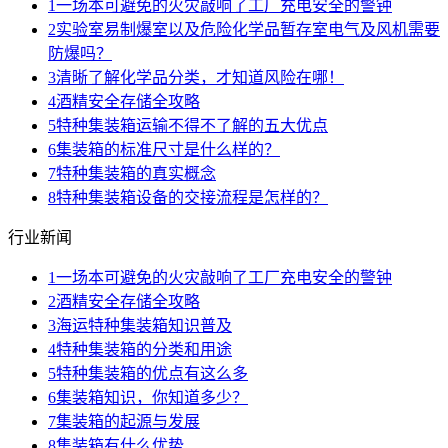
1
一场本可避免的火灾敲响了工厂充电安全的警钟
2
实验室易制爆室以及危险化学品暂存室电气及风机需要
防爆吗？
3
清晰了解化学品分类，才知道风险在哪！
4
酒精安全存储全攻略
5
特种集装箱运输不得不了解的五大优点
6
集装箱的标准尺寸是什么样的？
7
特种集装箱的真实概念
8
特种集装箱设备的交接流程是怎样的？
行业新闻
1
一场本可避免的火灾敲响了工厂充电安全的警钟
2
酒精安全存储全攻略
3
海运特种集装箱知识普及
4
特种集装箱的分类和用途
5
特种集装箱的优点有这么多
6
集装箱知识，你知道多少？
7
集装箱的起源与发展
8
集装箱有什么优势