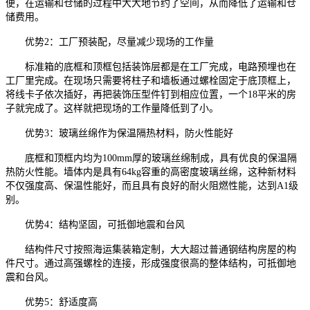
便，在运输和仓储的过程中大大地节约了空间，从而降低了运输和仓
储费用。
优势2：工厂预装配，尽量减少现场的工作量
标准箱的底框和顶框包括装饰层都是在工厂完成，电路预埋也在
工厂里完成。在现场只需要将柱子和墙板通过螺栓固定于底顶框上，
将线卡子依次插好，再把装饰压型件钉到相应位置，一个18平米的房
子就完成了。这样就把现场的工作量降低到了小。
优势3：玻璃丝绵作为保温隔热材料，防火性能好
底框和顶框内均为100mm厚的玻璃丝绵制成，具有优良的保温隔
热防火性能。墙体内是具有64kg容重的高密度玻璃丝绵，这种新材料
不仅强度高、保温性能好，而且具有良好的耐火阻燃性能，达到A1级
别。
优势4：结构坚固，可抵御地震和台风
结构件尺寸按照海运集装箱定制，大大超过普通钢结构房屋的构
件尺寸。通过高强螺栓的连接，形成强度很高的整体结构，可抵御地
震和台风。
优势5：舒适度高