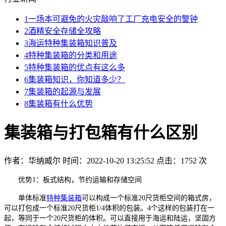
1
一场本可避免的火灾敲响了工厂充电安全的警钟
2
酒精安全存储全攻略
3
海运特种集装箱知识普及
4
特种集装箱的分类和用途
5
特种集装箱的优点有这么多
6
集装箱知识，你知道多少？
7
集装箱的起源与发展
8
集装箱有什么优势
集装箱与打包箱有什么区别
作者：华纳威尔
时间：2022-10-20 13:25:52
点击：1752 次
优势1：板式结构，节约运输和存储空间
单体标准
特种集装箱
可以构成一个标准20尺货柜空间的箱式房，
可以打包成一个标准20尺货柜1/4体积的包装。4个这样的包装打在一
起，等同于一个20尺货柜的体积。可以直接用于海运和陆运，坚固方