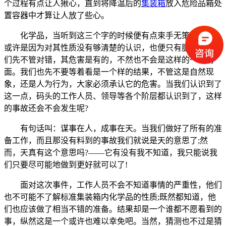
个过程有点让人揪心，直到将降温后的
集装箱
放入危险品箱处
置容器中才算让人放了些心。
化学品，当听到这三个字的时候便有点束手无策的感觉，
或许是因为对其性质没有够清楚的认识，也便只有臆测了。咱
们先不管对错，其危害是有的，不然也不会是这样的一个场
面。我们也先不要等着看是一个样的结果，不管这是自然现
象，还是人为行为，大家必须承认它的危害。当我们认识到了
这一点，码头的工作人员、领导等各个阶层都认识到了，这样
的事故还会不会发生呢?
有句话叫：谋事在人，成事在天。当我们做好了所有的准
备工作，而且那没有料到的事故我们就说是天的意思了;然
而，天真有这个意思吗?——它有没有我不知道，我只能说我
们只要尽可能地做到更好就可以了!
面对这次事件，工作人员不会不知道事情的严重性，他们
也不可能不了解标准集装箱内化学品的性质;既然都知道，他
们也应该做了相当不错的准备。结果却是一个谁都不愿看到的
事，纵然这是一个或许也难以幸免吧。当然，猜测也不过是猜