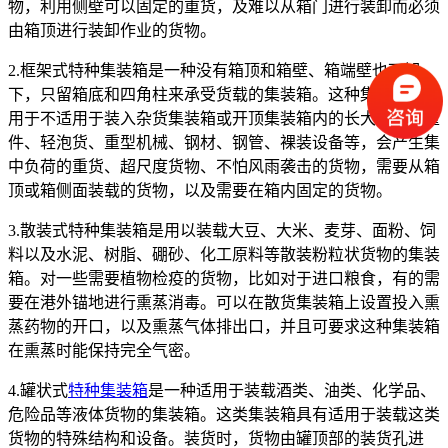
物，利用侧壁可以固定的重货，及难以从箱门进行装卸而必须
由箱顶进行装卸作业的货物。
2.框架式特种集装箱是一种没有箱顶和箱壁、箱端壁也可卸
下，只留箱底和四角柱来承受货载的集装箱。这种集装箱主要
用于不适用于装入杂货集装箱或开顶集装箱内的长大件、超重
件、轻泡货、重型机械、钢材、钢管、裸装设备等，会产生集
中负荷的重货、超尺度货物、不怕风雨袭击的货物，需要从箱
顶或箱侧面装载的货物，以及需要在箱内固定的货物。
3.散装式特种集装箱是用以装载大豆、大米、麦芽、面粉、饲
料以及水泥、树脂、硼砂、化工原料等散装粉粒状货物的集装
箱。对一些需要植物检疫的货物，比如对于进口粮食，有的需
要在港外锚地进行熏蒸消毒。可以在散货集装箱上设置投入熏
蒸药物的开口，以及熏蒸气体排出口，并且可要求这种集装箱
在熏蒸时能保持完全气密。
4.罐状式
特种集装箱
是一种适用于装载酒类、油类、化学品、
危险品等液体货物的集装箱。这类集装箱具有适用于装载这类
货物的特殊结构和设备。装货时，货物由罐顶部的装货孔进