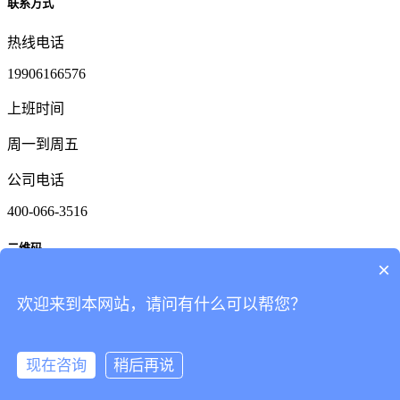
联系方式
热线电话
19906166576
上班时间
周一到周五
公司电话
400-066-3516
二维码
×
欢迎来到本网站，请问有什么可以帮您？
在
线
客
服
电话咨询
产品中心
现在咨询
稍后再说
网站首页