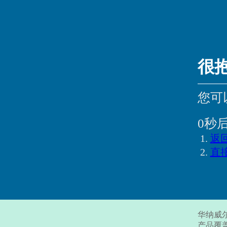
很
您可
0
秒
返
直
华纳威
产品覆