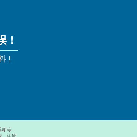
误！
料！
翼箱等，
房，认证